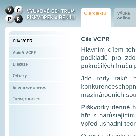
O projektu
Výuka
online
Cíle VCPR
Cíle VCPR
Hlavním cílem toh
Autoři VCPR
podkladů pro zdok
Diskuze
pokročilých hráčů 
Odkazy
Jde tedy také o
konkurencesch
Informace o webu
mezinárodních sou
Turnaje a akce
Piškvorky denně hra
hře s narůstající
vpřed usnadní teor