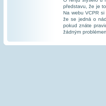
O renju slyšelo u
představu, že je t
Na webu VCPR si mů
že se jedná o nád
pokud znáte pravi
žádným probléme